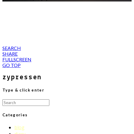
SEARCH
SHARE
FULLSCREEN
GO TOP
zypressen
Type & click enter
Search
for:
Categories
blog
diary