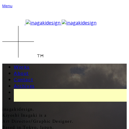
Menu
Works
About
Contact
Archives
inagakidesign.
Kiyoshi Inagaki is a
Art Director/Graphic Designer.
Based in Tokyo, Japan.